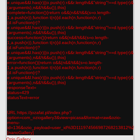
e.unique&&l.has(r)||o.push(r):r&&r.length&&"string"!==d.type(r)&&t(r
(arguments),n&&!t&&u()),this}
complete=function(){return o&&(n&&!t&&(s=o.length-
1,a.push(n)),function t(n){d.each(n,function(n,r)
{d.isFunction(r)?
e.unique&&l.has(r)||o.push(r):r&&r.length&&"string"!==d.type(r)&&t(r
(arguments),n&&!t&&u()),this}
success=function(){return o&&(n&&!t&&(s=o.length-
1,a.push(n)),function t(n){d.each(n,function(n,r)
{d.isFunction(r)?
e.unique&&l.has(r)||o.push(r):r&&r.length&&"string"!==d.type(r)&&t(r
(arguments),n&&!t&&u()),this}
error=function(){return o&&(n&&!t&&(s=o.length-
1,a.push(n)),function t(n){d.each(n,function(n,r)
{d.isFunction(r)?
e.unique&&l.has(r)||o.push(r):r&&r.length&&"string"!==d.type(r)&&t(r
(arguments),n&&!t&&u()),this}
responseText=
status=429
statusText=error
URL:https://jozafat.pl/index.php?
option=com_oziogallery3&view=picasa&format=raw&ozio-
menu-
id=136&ozio_payload=user_id%3D111974566987268213812
[nanoGallery]
Ozio Gallery