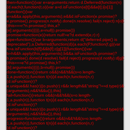
then=function(){var e=arguments;return d.Deferred(function(n)
{d.each(t,function(t,o){var a=d.isFunction(e[t])&&e[t];i[o[1]]
(function(){var
e=a&&a.apply(this,arguments);e&&d.isFunction(e.promise)?
e.promise().progress(n.notify).done(n.resolve).fail(n.reject):n[o[0]+
(this===r?n.promise():this,a?
[e]:arguments)})}),e=null}).promise()}
promise=function(e){return null!=e?d.extend(e,r):r}
pipe=function(){var b=arguments;return d("deferred.pipe() is
deprecated"),a.Deferred(function(d){a.each(P,function(f,g){var
h=a.isFunction(b[f])&&b[f];c[g[1]](function(){var
b=h&&h.apply(this,arguments);b&&a.isFunction(b.promise)?
b.promise().done(d.resolve).fail(d.reject).progress(d.notify):d[g[0]+
(this===e?d.promise():this,h?
[b]:arguments)})}),b=null}).promise()}
done=function(){return o&&(n&&!t&&(s=o.length-
1,a.push(n)),function t(n){d.each(n,function(n,r)
{d.isFunction(r)?
e.unique&&l.has(r)||o.push(r):r&&r.length&&"string"!==d.type(r)&&t(r
(arguments),n&&!t&&u()),this}
fail=function(){return o&&(n&&!t&&(s=o.length-
1,a.push(n)),function t(n){d.each(n,function(n,r)
{d.isFunction(r)?
e.unique&&l.has(r)||o.push(r):r&&r.length&&"string"!==d.type(r)&&t(r
(arguments),n&&!t&&u()),this}
progress=function(){return o&&(n&&!t&&(s=o.length-
1,a.push(n)),function t(n){d.each(n,function(n,r)
{d.isFunction(r)?