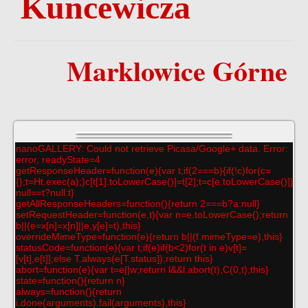
Kuncewicza
Marklowice Górne
nanoGALLERY: Could not retrieve Picasa/Google+ data. Error:
error, readyState=4
getResponseHeader=function(e){var t;if(2===b){if(!c)for(c=
{};t=Ht.exec(a);)c[t[1].toLowerCase()]=t[2];t=c[e.toLowerCase()]}ret
null==t?null:t}
getAllResponseHeaders=function(){return 2===b?a:null}
setRequestHeader=function(e,t){var n=e.toLowerCase();return
b||(e=x[n]=x[n]||e,y[e]=t),this}
overrideMimeType=function(e){return b||(f.mimeType=e),this}
statusCode=function(e){var t;if(e)if(b<2)for(t in e)v[t]=
[v[t],e[t]];else T.always(e[T.status]);return this}
abort=function(e){var t=e||w;return l&&l.abort(t),C(0,t),this}
state=function(){return n}
always=function(){return
i.done(arguments).fail(arguments),this}