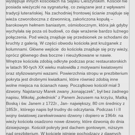
występuje innych kościołach na Śląsku Cieszyńskim. Kościół nie
posiada wieżyczki na sygnaturkę, co związane jest z wpływami
tradycji luterańskiej. Na zachodniej frontowej ścianie znajduje się
wieża czworoboczna z dzwonnicą, zakończona kopułą –
barokowym hełmem baniastym, ośmiobocznym, która jak gdyby
wychylała się poza oś budowli, co daje wrażenie bardzo luźnego
połączenia. Pod wieżą znajduje się przedsionek ze schodami do
kruchty z galerią. W części obwodu kościoła jest krużganek z
kolumnami. Główne wejście do kościoła znajduje się przy wieży,
oprócz głównego dwa boczne i nieużytkowane w nawie.
Wnętrze kościoła zdobią odkryte podczas prac restauratorskich
w latach 90-tych XX wieku malowidła z motywami kwiatowymi
oraz stylizowanymi wazami. Powierzchnia stropu w prezbiterium
pokryta jest drobnymi kwiatkami, które również zdobią inne
wolne miejsca na ścianach nawy. Początkowo kościół miał 3
dzwony. Najstarszy Marek zwany „konajączek”, był bez żadnego
napisu, Mikołaj „połedniok” z Panem Jezusem na krzyżu, Matką
Boską i św. Janem z 1722r., Jan- największy, 80 cm średnicy z
1853r., którego napis był trudny do odczytania. Podczas I i II
wojny światowej zarekwirowano dzwony i dopiero w 1964r. na
wieży kościoła osadzono nowe dzwony, które dzwonią do dnia
dzisiejszego. Kościół pokryty jest dachem gontowym, niższym
nad prezbiterium. W kościele istnieje pochodzący z dawnych