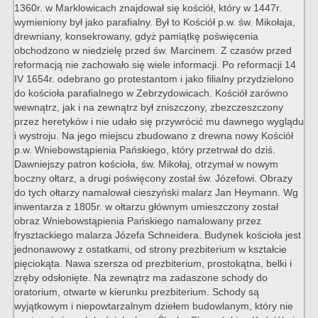
1360r. w Marklowicach znajdował się kościół, który w 1447r.
wymieniony był jako parafialny. Był to Kościół p.w. św. Mikołaja,
drewniany, konsekrowany, gdyż pamiątkę poświęcenia
obchodzono w niedzielę przed św. Marcinem. Z czasów przed
reformacją nie zachowało się wiele informacji. Po reformacji 14
IV 1654r. odebrano go protestantom i jako filialny przydzielono
do kościoła parafialnego w Zebrzydowicach. Kościół zarówno
wewnątrz, jak i na zewnątrz był zniszczony, zbezczeszczony
przez heretyków i nie udało się przywrócić mu dawnego wyglądu
i wystroju. Na jego miejscu zbudowano z drewna nowy Kościół
p.w. Wniebowstąpienia Pańskiego, który przetrwał do dziś.
Dawniejszy patron kościoła, św. Mikołaj, otrzymał w nowym
boczny ołtarz, a drugi poświęcony został św. Józefowi. Obrazy
do tych ołtarzy namalował cieszyński malarz Jan Heymann. Wg
inwentarza z 1805r. w ołtarzu głównym umieszczony został
obraz Wniebowstąpienia Pańskiego namalowany przez
frysztackiego malarza Józefa Schneidera. Budynek kościoła jest
jednonawowy z ostatkami, od strony prezbiterium w kształcie
pięciokąta. Nawa szersza od prezbiterium, prostokątna, belki i
zręby odsłonięte. Na zewnątrz ma zadaszone schody do
oratorium, otwarte w kierunku prezbiterium. Schody są
wyjątkowym i niepowtarzalnym dziełem budowlanym, który nie