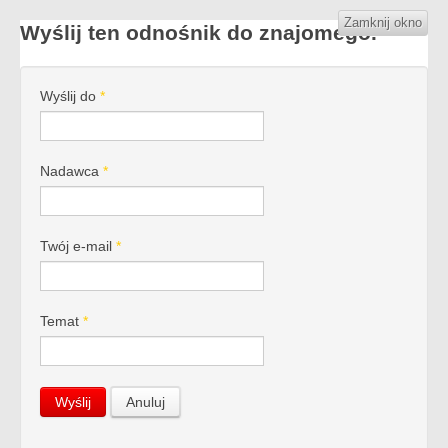
Zamknij okno
Wyślij ten odnośnik do znajomego.
Wyślij do
*
Nadawca
*
Twój e-mail
*
Temat
*
Wyślij
Anuluj