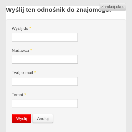
Zamknij okno
Wyślij ten odnośnik do znajomego.
Wyślij do
*
Nadawca
*
Twój e-mail
*
Temat
*
Wyślij
Anuluj